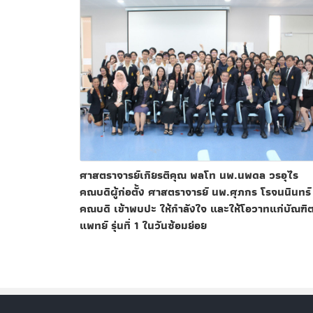
ศาสตราจารย์เกียรติคุณ พลโท นพ.นพดล วรอุไร
คณบดีผู้ก่อตั้ง ศาสตราจารย์ นพ.ศุภกร โรจนนินทร์
คณบดี เข้าพบปะ ให้กำลังใจ และให้โอวาทแก่บัณฑิ
แพทย์ รุ่นที่ 1 ในวันซ้อมย่อย