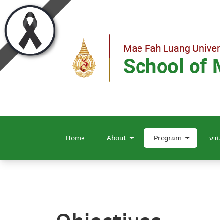
Home
About
Program
งาน