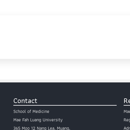
Contact
R
School of Medicine
Mae
Mae Fah Luang University
Reg
365 Moo 12 Nang Lea, Muang,
Ad