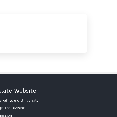
elate Website
 Fah Luang University
istrar Division
mission