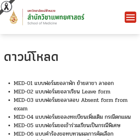
ดาวน์โหลด
MED-01 แบบฟอร์มขอลาพัก ย้ายสาขา ลาออก
MED-02 แบบฟอร์มขอลาเรียน Leave form
MED-03 แบบฟอร์มขอลาสอบ Absent form from
exam
MED-04 แบบฟอร์มขอลงทะเบียนเพิ่มเติม กรณีตกแผน
MED-05 แบบฟอร์มขอเข้าร่วมเรียนเป็นกรณีพิเศษ
MED-06 แบบคำร้องขอทบทวนผลการคัดเลือก