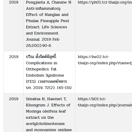
2019
Pongjanta A, Chansiw N.
https://ph01.tci-thaijo.org/
Anti-inflammatory
Effect of Nanglae and
Phulae Pineapple Peel
Extract. Life Sciences
and Environment
Journal. 2019 Feb
26;20(1):90-6.
2019
ปวีณ ตั้งจิตต์พิสุทธิ์.
https://he02.tci-
Complications in
thaijo.org/index.php/rtamed
Orthopedics: Fat
Embolism Syndrome
(FES). เวชสารแพทย์ทหาร
บก. 2019; 72(2): 145-150.
2019
Sriraksa N, Hawiset T,
https://li01.tci-
Khongrum J. Effects of
thaijo.org/index.php/journa
Moringa oleifera leaf
extract on the
acetylcholinesterase
and monoamine oxidase