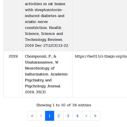
activities in rat brains
with streptozotocin-
induced diabetes and
sciatic nerve
constriction. Health
Science, Science and
Technology Reviews.
2019 Dec 27;12(3):13-22.
2019
Chompoosri, P., &
https://he01.tci-thaijo.org
Unaharassamee, W.
Neurobiology of
hallucination. Academic
Psychiatry and
Psychology Journal.
2019; 35(3)
Showing 1 to 10 of 34 entries
«
‹
1
2
3
4
›
»