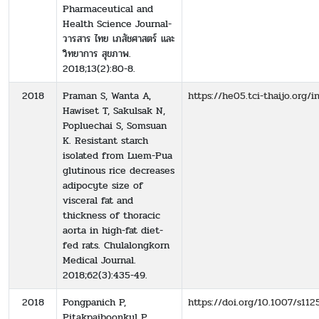
Pharmaceutical and
Health Science Journal-
วารสาร ไทย เภสัชศาสตร์ และ
วิทยาการ สุขภาพ.
2018;13(2):80-8.
2018
Praman S, Wanta A,
https://he05.tci-thaijo.org/
Hawiset T, Sakulsak N,
Popluechai S, Somsuan
K. Resistant starch
isolated from Luem-Pua
glutinous rice decreases
adipocyte size of
visceral fat and
thickness of thoracic
aorta in high-fat diet-
fed rats. Chulalongkorn
Medical Journal.
2018;62(3):435-49.
2018
Pongpanich P,
https://doi.org/10.1007/s112
Pitakpaiboonkul P,