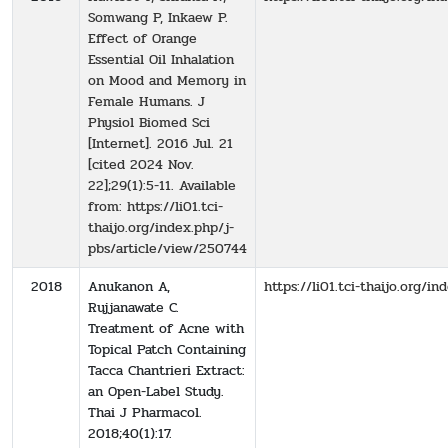
Somwang P, Inkaew P.
Effect of Orange
Essential Oil Inhalation
on Mood and Memory in
Female Humans. J
Physiol Biomed Sci
[Internet]. 2016 Jul. 21
[cited 2024 Nov.
22];29(1):5-11. Available
from: https://li01.tci-
thaijo.org/index.php/j-
pbs/article/view/250744
2018
Anukanon A,
https://li01.tci-thaijo.org/
Rujjanawate C.
Treatment of Acne with
Topical Patch Containing
Tacca Chantrieri Extract:
an Open-Label Study.
Thai J Pharmacol.
2018;40(1):17.