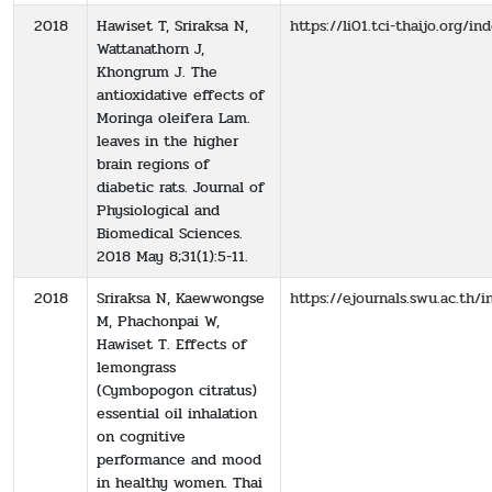
2018
Hawiset T, Sriraksa N,
https://li01.tci-thaijo.org/
Wattanathorn J,
Khongrum J. The
antioxidative effects of
Moringa oleifera Lam.
leaves in the higher
brain regions of
diabetic rats. Journal of
Physiological and
Biomedical Sciences.
2018 May 8;31(1):5-11.
2018
Sriraksa N, Kaewwongse
https://ejournals.swu.ac.th
M, Phachonpai W,
Hawiset T. Effects of
lemongrass
(Cymbopogon citratus)
essential oil inhalation
on cognitive
performance and mood
in healthy women. Thai