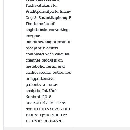
Takkavatakarn K,
Praditpornsilpa K, Eiam-
Ong S, Susantitaphong P.
The benefits of
angiotensin-converting
enzyme
inhibitors/angiotensin II
receptor blockers
combined with calcium
channel blockers on
metabolic, renal, and
cardiovascular outcomes
in hypertensive
patients: a meta-
analysis. Int Urol
Nephrol. 2018
Dec;50(12):2261-2278.
doi: 10.1007/s11255-018-
1991-x. Epub 2018 Oct
15. PMID: 30324578.